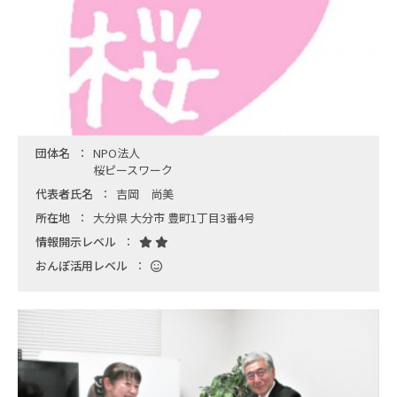
団体名
NPO法人
桜ピースワーク
代表者氏名
吉岡 尚美
所在地
大分県 大分市 豊町1丁目3番4号
情報開示レベル
おんぽ活用レベル