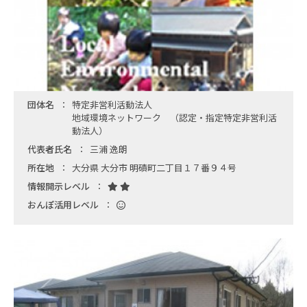
団体名
特定非営利活動法人
地域環境ネットワーク （認定・指定特定非営利活
動法人）
代表者氏名
三浦 逸朗
所在地
大分県 大分市 明磧町二丁目１７番９４号
情報開示レベル
おんぽ活用レベル