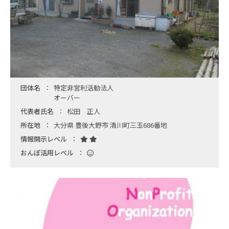
団体名
特定非営利活動法人
オーバー
代表者氏名
松田 正人
所在地
大分県 豊後大野市 清川町三玉686番地
情報開示レベル
おんぽ活用レベル