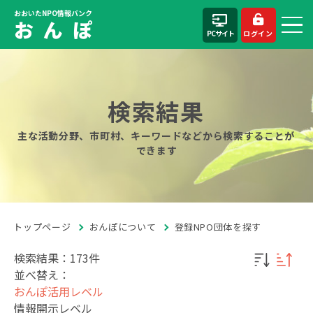
おおいたNPO情報バンク
お ん ぽ
PCサイト
ログイン
検索結果
主な活動分野、市町村、キーワードなどから検索することが
できます
トップページ
おんぽについて
登録NPO団体を探す
検索結果：173件
並べ替え：
おんぽ活用レベル
情報開示レベル