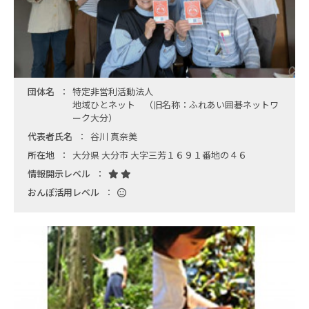
団体名
特定非営利活動法人
地域ひとネット （旧名称：ふれあい囲碁ネットワ
ーク大分）
代表者氏名
谷川 真奈美
所在地
大分県 大分市 大字三芳１６９１番地の４６
情報開示レベル
おんぽ活用レベル