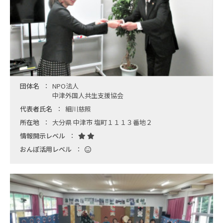
団体名
NPO法人
中津外国人共生支援協会
代表者氏名
細川慈照
所在地
大分県 中津市 塩町１１１３番地２
情報開示レベル
おんぽ活用レベル