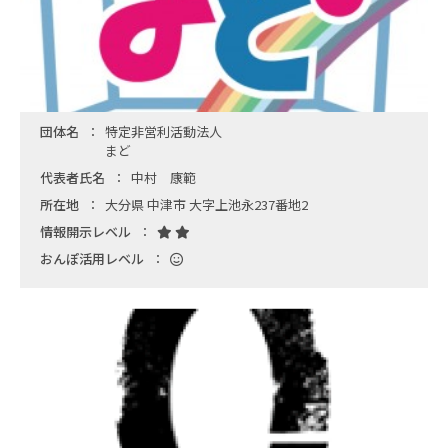
団体名
特定非営利活動法人
まど
代表者氏名
中村 康範
所在地
大分県 中津市 大字上池永237番地2
情報開示レベル
おんぽ活用レベル