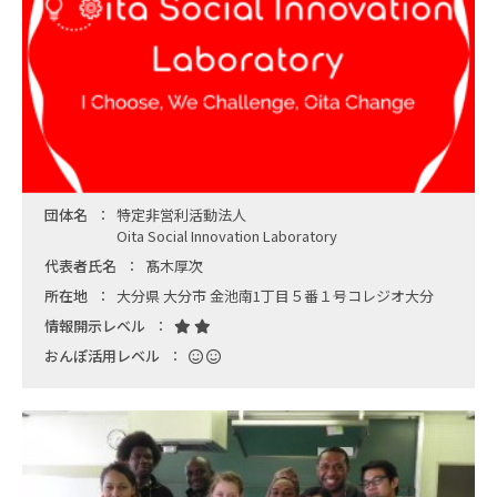
団体名
特定非営利活動法人
Oita Social Innovation Laboratory
代表者氏名
髙木厚次
所在地
大分県 大分市 金池南1丁目５番１号コレジオ大分
情報開示レベル
おんぽ活用レベル