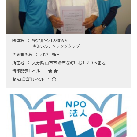
団体名
特定非営利活動法人
ゆふいんチャレンジクラブ
代表者氏名
河野 福三
所在地
大分県 由布市 湯布院町川北１２０５番地
情報開示レベル
おんぽ活用レベル