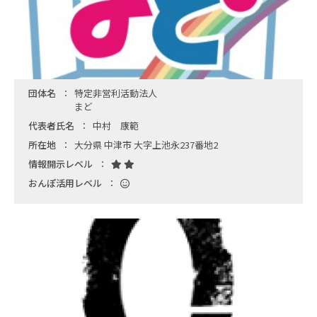
団体名
特定非営利活動法人
まど
代表者氏名
中村 康範
所在地
大分県 中津市 大字上池永237番地2
情報開示レベル
おんぽ活用レベル