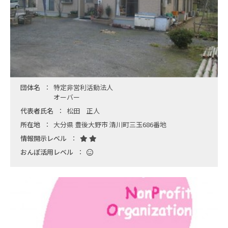
団体名
特定非営利活動法人
オーバー
代表者氏名
松田 正人
所在地
大分県 豊後大野市 清川町三玉686番地
情報開示レベル
おんぽ活用レベル