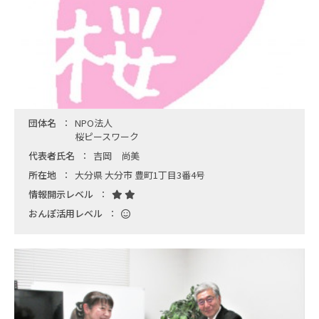
団体名
NPO法人
桜ピースワーク
代表者氏名
吉岡 尚美
所在地
大分県 大分市 豊町1丁目3番4号
情報開示レベル
おんぽ活用レベル