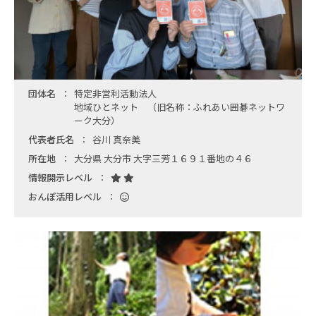
団体名
特定非営利活動法人
地域ひとネット （旧名称：ふれあい囲碁ネットワ
ーク大分）
代表者氏名
谷川 真奈美
所在地
大分県 大分市 大字三芳１６９１番地の４６
情報開示レベル
おんぽ活用レベル