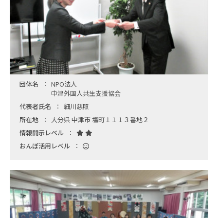
団体名
NPO法人
中津外国人共生支援協会
代表者氏名
細川慈照
所在地
大分県 中津市 塩町１１１３番地２
情報開示レベル
おんぽ活用レベル