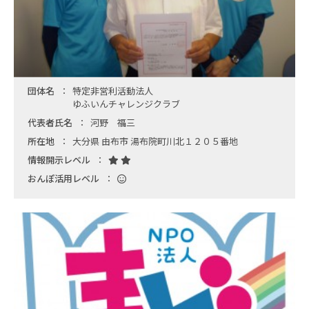
団体名
特定非営利活動法人
ゆふいんチャレンジクラブ
代表者氏名
河野 福三
所在地
大分県 由布市 湯布院町川北１２０５番地
情報開示レベル
おんぽ活用レベル