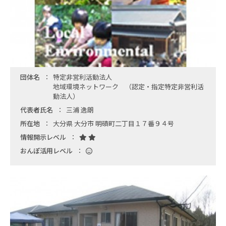
団体名
特定非営利活動法人
地域環境ネットワーク （認定・指定特定非営利活
動法人）
代表者氏名
三浦 逸朗
所在地
大分県 大分市 明磧町二丁目１７番９４号
情報開示レベル
おんぽ活用レベル