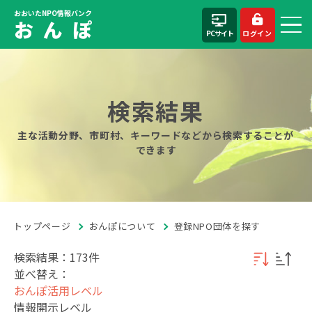
おおいたNPO情報バンク
お ん ぽ
PCサイト
ログイン
検索結果
主な活動分野、市町村、キーワードなどから検索することが
できます
トップページ
おんぽについて
登録NPO団体を探す
検索結果：173件
並べ替え：
おんぽ活用レベル
情報開示レベル