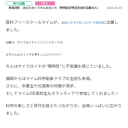
NPO活動
ひと
実施団体：あなたのくうかんおおいた（特例認定特定非営利活動法人）
2026.01.07
理科フリースクールマイムが、
に出展し
おおいたサイエンスパーク2025
ました。
出展は、サイクロイドとミニリニアカーです。
お子さんはスイッチを押すことにワクワク！
大人はサイクロイドの“等時性”に不思議を感じていました。
福岡からはマイム科学創楽クラブの生徒も来場。
さらに、卒業生や元高専の同僚が見学、
そしてマイムOB高校生もボランティアで参加してくれました！
科学の楽しさと世代を超えたつながりが、会場いっぱいに広がり
ました。