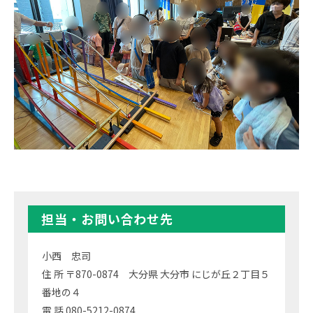
担当・お問い合わせ先
小西 忠司
住 所 〒870-0874 大分県 大分市 にじが丘２丁目５
番地の４
電 話 080-5212-0874