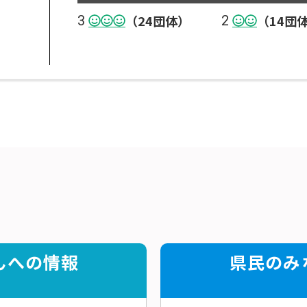
（24団体）
（14団
3
2
んへの情報
県民のみ