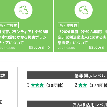
県・市町村
県・市町村
【災害ボランティア】令和8年
「2026 年度（令和８年度） 
熊本地震にかかる災害ボラン
定非営利活動法人に関する実
ティアについて
態調査」について
026.08.05
詳しくみる
2026.08.05
詳しくみる
体数
情報開示レベル
（10団体）
（174団
3
2
体
おんぽ活用レベ