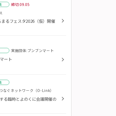
集
締切:09.05
ぇ
まるフェスタ2026（仮）開催
告
実施団体:ブンブンマート
ンマート
集
なぐネットワーク（O-Link）
関する臨時とよのくに会議開催の