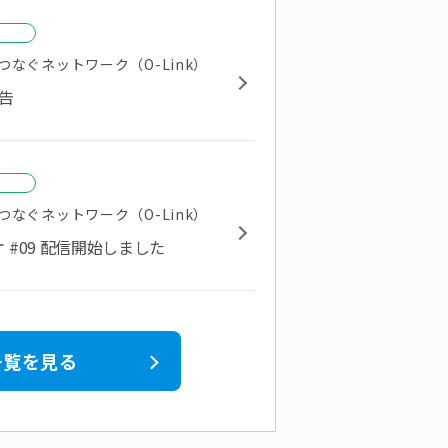
告
なぐネットワーク（O-Link）
告
告
なぐネットワーク（O-Link）
#09 配信開始しました
一覧を見る