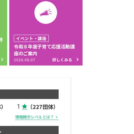
イベント・講座
特
令和８年度子育て応援活動講
座のご案内
2026.08.07
詳しくみる
体）
（227団体）
1
情報開示レベルとは？
ル