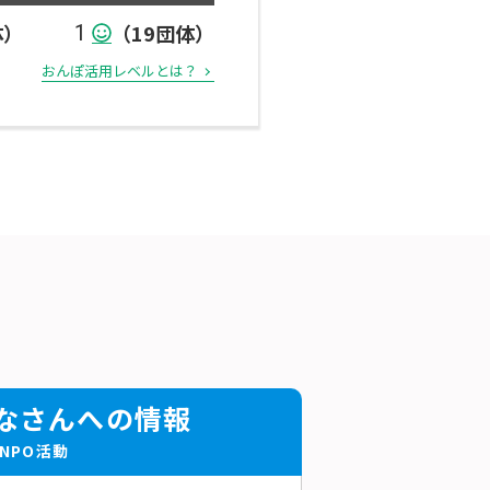
体）
（19団体）
1
おんぽ活用レベルとは？
なさんへの情報
NPO活動