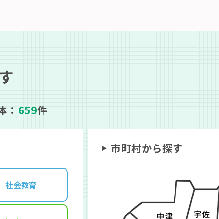
探す
体：
659
件
市町村から探す
社会教育