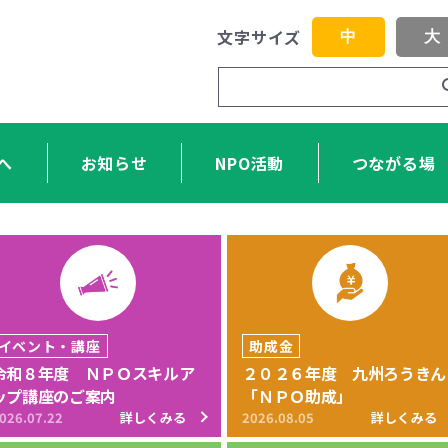
文字サイズ
中
大
へ
お知らせ
NPO活動
つながる場
イベント・講座
助成金
令和８年度 ＮＰＯスキルア
２０２６年度 九州ろうきん
ップ講座のご案内
「ＮＰＯ助成」
026.07.22
詳しくみる
2026.08.05
詳しくみる