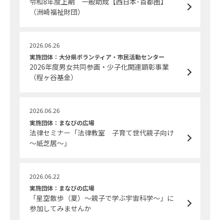
令和8年度上期 一般助成【西日本･首都圏】
（洲崎福祉財団）
2026.06.26
実施団体：大分県ボランティア・市民活動センター
2026年度男女共同参画・少子化関連顕彰事業
（程ヶ谷基金）
2026.06.26
実施団体：まなびの広場
法律セミナー「法律教室 子育て世代親子向け
～紙芝居～」
2026.06.22
実施団体：まなびの広場
「星空散歩（夏）～親子で学ぶ宇宙科学～」に
参加してみませんか