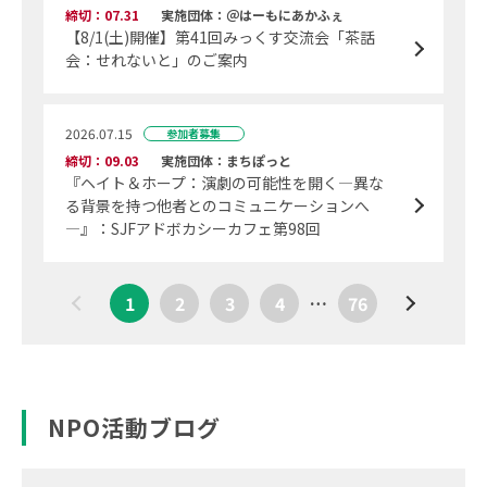
締切：07.31
実施団体：＠はーもにあかふぇ
【8/1(土)開催】第41回みっくす交流会「茶話
会：せれないと」のご案内
2026.07.15
参加者募集
締切：09.03
実施団体：まちぽっと
『ヘイト＆ホープ：演劇の可能性を開く―異な
る背景を持つ他者とのコミュニケーションへ
―』：SJFアドボカシーカフェ第98回
1
2
3
4
…
76
NPO活動ブログ