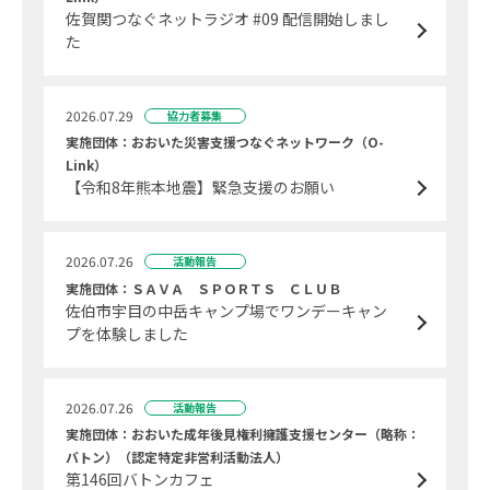
佐賀関つなぐネットラジオ #09 配信開始しまし
た
2026.07.29
協力者募集
実施団体：おおいた災害支援つなぐネットワーク（O-
Link）
【令和8年熊本地震】緊急支援のお願い
2026.07.26
活動報告
実施団体：ＳＡＶＡ ＳＰＯＲＴＳ ＣＬＵＢ
佐伯市宇目の中岳キャンプ場でワンデーキャン
プを体験しました
2026.07.26
活動報告
実施団体：おおいた成年後見権利擁護支援センター（略称：
バトン）（認定特定非営利活動法人）
第146回バトンカフェ