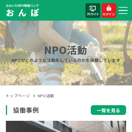
おおいたNPO情報バンク
お ん ぽ
PCサイト
ログイン
NPO活動
NPOがどのような活動をしているのかを掲載しています
トップページ
NPO活動
協働事例
一覧を見る