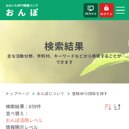
おおいたNPO情報バンク
お ん ぽ
PCサイト
ログイン
検索結果
主な活動分野、市町村、キーワードなどから検索することが
できます
トップページ
おんぽについて
登録NPO団体を探す
検索結果：659件
並べ替え：
おんぽ活用レベル
情報開示レベル