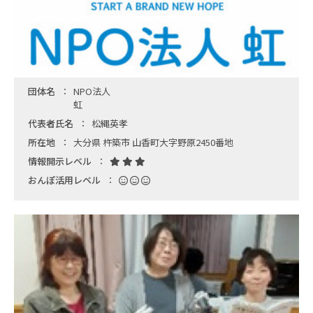
団体名
NPO法人
虹
代表者氏名
松縄英孝
所在地
大分県 杵築市 山香町大字野原2450番地
情報開示レベル
おんぽ活用レベル