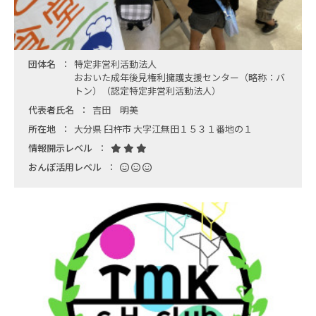
団体名
特定非営利活動法人
おおいた成年後見権利擁護支援センター（略称：バ
トン）（認定特定非営利活動法人）
代表者氏名
吉田 明美
所在地
大分県 臼杵市 大字江無田１５３１番地の１
情報開示レベル
おんぽ活用レベル