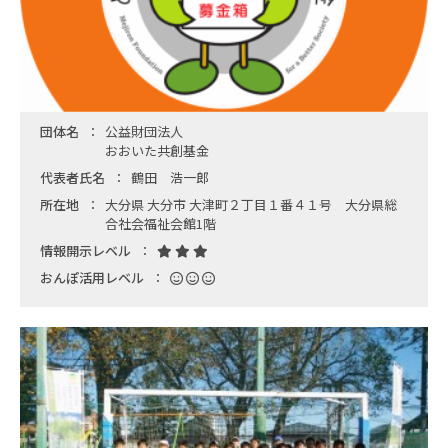
団体名
公益財団法人
おおいた共創基金
代表者氏名
鶴田 浩一郎
所在地
大分県 大分市 大津町２丁目１番４１号 大分県総
合社会福祉会館1階
情報開示レベル
おんぽ活用レベル