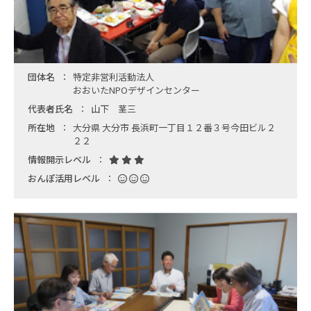
団体名
特定非営利活動法人
おおいたNPOデザインセンター
代表者氏名
山下 茎三
所在地
大分県 大分市 長浜町一丁目１２番３号今田ビル２
２２
情報開示レベル
おんぽ活用レベル