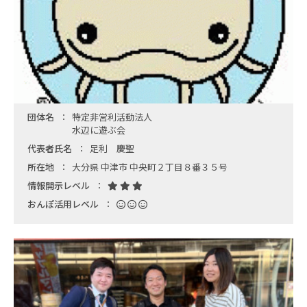
団体名
特定非営利活動法人
水辺に遊ぶ会
代表者氏名
足利 慶聖
所在地
大分県 中津市 中央町２丁目８番３５号
情報開示レベル
おんぽ活用レベル