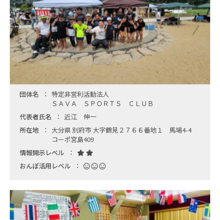
団体名
特定非営利活動法人
ＳＡＶＡ ＳＰＯＲＴＳ ＣＬＵＢ
代表者氏名
近江 伸一
所在地
大分県 別府市 大字鶴見２７６６番地１ 馬場4-4
コーポ宮島409
情報開示レベル
おんぽ活用レベル