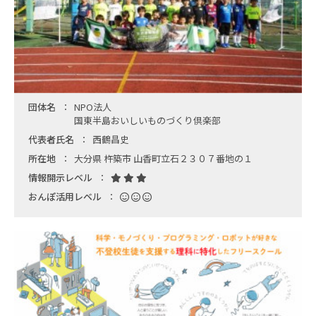
団体名
NPO法人
国東半島おいしいものづくり倶楽部
代表者氏名
西鶴昌史
所在地
大分県 杵築市 山香町立石２３０７番地の１
情報開示レベル
おんぽ活用レベル