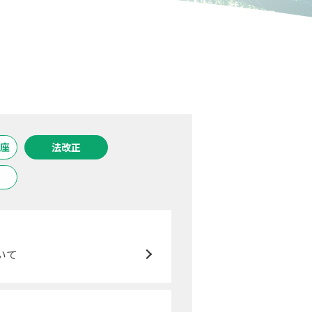
座
法改正
いて