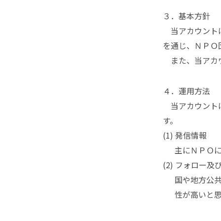
３．基本方針
当アカウントは
を通じ、ＮＰＯ
また、当アカウ
４．運用方法
当アカウントは
す。
(1) 発信情報
主にＮＰＯ
(2) フォロー及
国や地方公
性が高いと