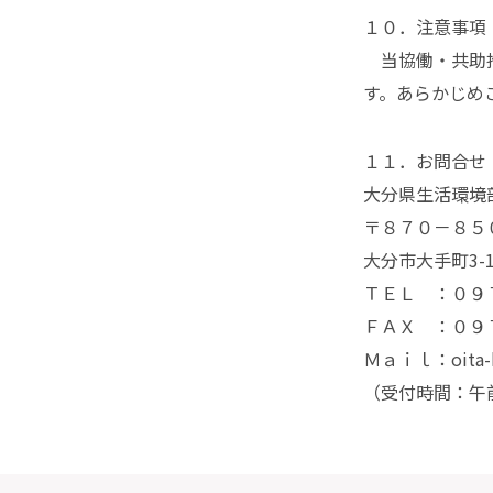
１０．注意事項
当協働・共助推
す。あらかじめ
１１．お問合せ
大分県生活環境
〒８７０－８５
大分市大手町3-
ＴＥＬ ：０９
ＦＡＸ ：０９
Ｍａｉｌ：oita-ken
（受付時間：午前