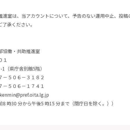
進室は、当アカウントについて、予告のない運用中止、投稿
ご了承ください。
部協働・共助推進室
０１
1-1（県庁舎別館5階）
７－５０６－３１８２
７－５０６－１７４１
min@pref.oita.lg.jp
8 時30 分から午後5 時15 分まで（閉庁日を除く。））