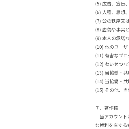
(5) 広告、宣
(6) 人種、思
(7) 公の秩序
(8) 虚偽や
(9) 本人の
(10) 他のユ
(11) 有害なプ
(12) わいせ
(13) 当協働
(14) 当協働
(15) その
７．著作権
当アカウントに
な権利を有する