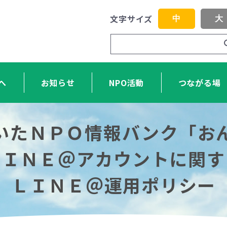
文字サイズ
中
大
へ
お知らせ
NPO活動
つながる場
いたＮＰＯ情報バンク「お
ＬＩＮＥ＠アカウントに関す
ＬＩＮＥ＠運用ポリシー