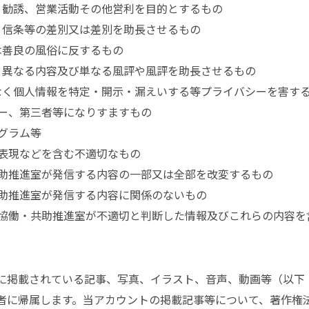
伝、勧誘、営業活動その他営利を目的とするもの
想、信条等の差別又は差別を助長させるもの
又は善良の風俗に反するもの
事実と異なる内容及び単なる風評や風評を助長させるもの
承諾なく個人情報を特定・開示・漏えいする等プライバシーを害す
ーザー、第三者等になりすますもの
ログラム等
つな表現などを含む不適切なもの
・共助推進室が発信する内容の一部又は全部を改変するもの
・共助推進室が発信する内容に関係のないもの
他、当協働・共助推進室が不適切と判断した情報及びこれらの内容
掲載されている記事、写真、イラスト、音声、動画等（以下
者に帰属します。当アカウントの掲載記事等について、著作権