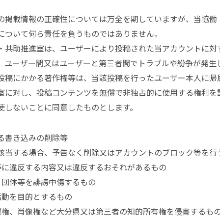
掲載情報の正確性については万全を期していますが、当協働
について何ら責任を負うものではありません。
共助推進室は、ユーザーにより投稿された当アカウントに対
、ユーザー間又はユーザーと第三者間でトラブルや紛争が発生
稿にかかる著作権等は、当該投稿を行ったユーザー本人に帰
室に対し、投稿コンテンツを無償で非独占的に使用する権利を
使しないことに同意したものとします。
る書き込みの削除等
当する場合、予告なく削除又はアカウントのブロック等を行
令等に違反する内容又は違反するおそれがあるもの
人、団体等を誹謗中傷するもの
教活動を目的とするもの
、商標権、肖像権など大分県又は第三者の知的所有権を侵害するも