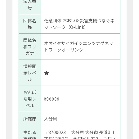
法人番
号
団体名
任意団体 おおいた災害支援つなぐネ
称
ットワーク（O-Link）
団体名
オオイタサイガイシエンツナグネッ
称フリ
トワークオーリンク
ガナ
情報開
示レベ
ル
おんぽ
活用レ
ベル
所轄庁
大分県
主たる
〒8700023 大分県 大分市 長浜町1
事務所
丁目12番3号 今田ビル222 おおい