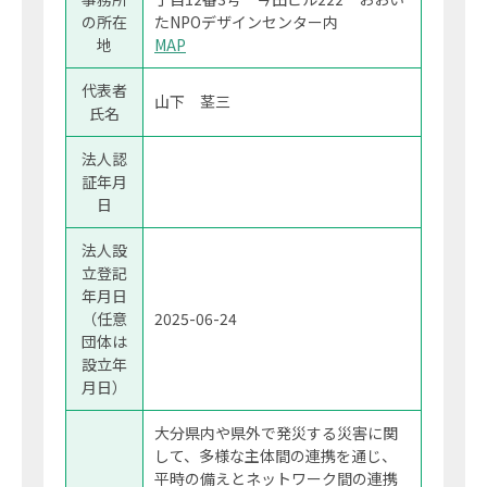
の所在
たNPOデザインセンター内
地
MAP
代表者
山下 茎三
氏名
法人認
証年月
日
法人設
立登記
年月日
（任意
2025-06-24
団体は
設立年
月日）
大分県内や県外で発災する災害に関
して、多様な主体間の連携を通じ、
平時の備えとネットワーク間の連携