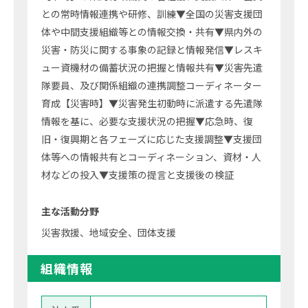
との常時情報連携や研修、訓練▼全国の災害支援団
体や中間支援組織等との情報交換・共有▼県内外の
災害・防災に関する事象の記録と情報発信▼レスキ
ュー資機材の備蓄状況の把握と情報共有▼災害先遣
隊要員、及び関係組織の連携調整コーディネーター
育成【災害時】▼災害発生初動時に派遣する先遣隊
情報を基に、必要な支援状況の把握▼応急時、復
旧・復興期と各フェーズに応じた支援調整▼支援団
体等への情報共有とコーディネーション、資材・人
材などの投入▼支援策の提言と支援後の検証
主な活動分野
災害救援、地域安全、団体支援
組織情報