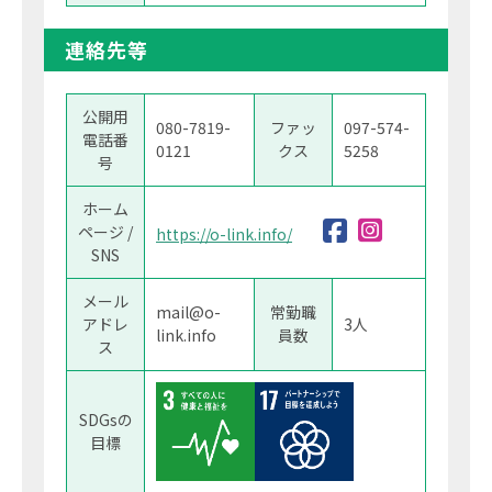
連絡先等
公開用
080-7819-
ファッ
097-574-
電話番
0121
クス
5258
号
ホーム
ページ /
https://o-link.info/
SNS
メール
mail@o-
常勤職
アドレ
3人
link.info
員数
ス
SDGsの
目標