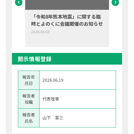
「令和8年熊本地震」に関する臨
令和
時とよのくに会議開催のお知らせ
2026.08
2026.08.03
開示情報登録
報告年
2026.06.19
月日
報告者
代表理事
役職
報告者
山下 茎三
氏名