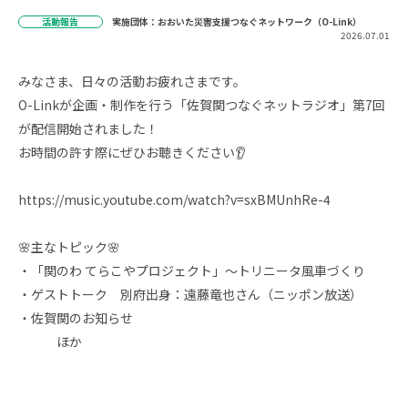
活動報告
実施団体：おおいた災害支援つなぐネットワーク（O-Link）
2026.07.01
みなさま、日々の活動お疲れさまです。
O-Linkが企画・制作を行う「佐賀関つなぐネットラジオ」第7回
が配信開始されました！
お時間の許す際にぜひお聴きください👂️
https://music.youtube.com/watch?v=sxBMUnhRe-4
🌸主なトピック🌸
・「関のわ てらこやプロジェクト」～トリニータ風車づくり
・ゲストトーク 別府出身：遠藤竜也さん（ニッポン放送）
・佐賀関のお知らせ
ほか