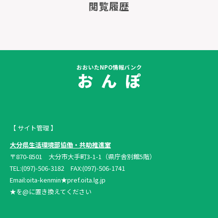
閲覧履歴
おおいたNPO情報バンク
お ん ぽ
【 サイト管理 】
大分県生活環境部協働・共助推進室
〒870-8501 大分市大手町3-1-1（県庁舎別館5階）
TEL:(097)-506-3182 FAX:(097)-506-1741
Email:oita-kenmin★pref.oita.lg.jp
★を@に置き換えてください