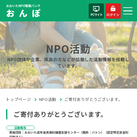
おおいたNPO情報バンク
お ん ぽ
PCサイト
ログイン
NPO活動
NPO団体や企業、県民の方などが協働した活動情報を掲載し
ています。
トップページ
NPO活動
ご寄付ありがとうございます。
ご寄付ありがとうございます。
活動報告
実施団体：おおいた成年後見権利擁護支援センター（略称：バトン）（認定特定非営利
活動法人）