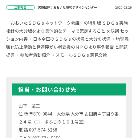
活動報告
実施団体：おおいたNPOデザインセンター
2020.02.29
「おおいたＳＤＧｓネットワーク会議」の特別版 ＳＤＧｓ実施
指針の大分版をより具体的なテーマで策定すること を決議 セッ
ション内容 ・日本全国のＳＤＧｓの状況と大分の状況 ・地球温
暖化防止活動と発達障がい者支援のＮＰＯより事例報告 と問題
提言 ・参加者活動紹介 ・スモールＳＤＧｓ意見交換
担当・お問い合わせ先
山下 茎三
住 所 〒870-0844 大分県 大分市 古国府４丁目９番
２４号（コーポふじの１０１号室）
電 話 097-574-5258
ＦＡＸ 097-574-5258