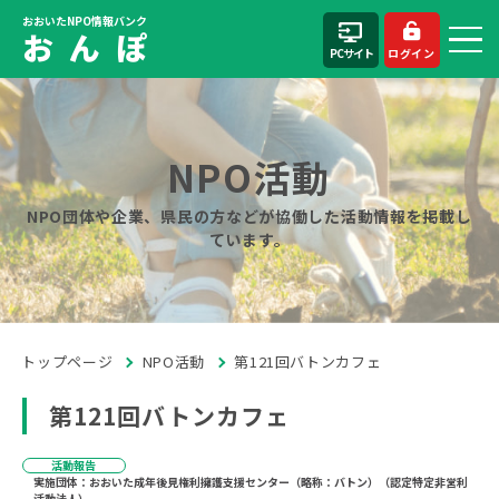
おおいたNPO情報バンク
お ん ぽ
PCサイト
ログイン
NPO活動
NPO団体や企業、県民の方などが協働した活動情報を掲載し
ています。
トップページ
NPO活動
第121回バトンカフェ
第121回バトンカフェ
活動報告
実施団体：おおいた成年後見権利擁護支援センター（略称：バトン）（認定特定非営利
活動法人）