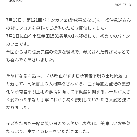
2025.07.13
7月13日、第121回バトンカフェ(助成事業なし)を、福伸急送さん
の貸しフロアを無料でご提供いただき開催しました。
7月1日に臼杵市江無田1531番地の1へ移転して、初めてのバトン
カフェです。
今回からは冷暖房完備の快適な環境で、参加された皆さまはとて
も喜んでくださいました。
ためになるお話は、『 法改正がすすむ所有者不明の土地問題 』
と題して、司法書士の大村直樹さんから、住所等変更登記の義務
化や所有者不明土地の解消に向けて不動産に関するルールが大き
く変わった事など丁寧にわかり易く説明していただき大変勉強に
なりました。
子どもたちも一緒に笑いヨガで大笑いした後は、美味しいお野菜
たっぷり、牛すじカレーをいただきました。