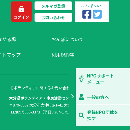
おんぽSNS
メルマガ登録
ログイン
お問い合わせ
ながる場
おんぽについて
イトマップ
利用規約等
NPOサポート
メニュー
【 ボランティアに関するお問い合わせ 】
一般の方へ
大分県ボランティア・市民活動センター
〒870-0907 大分市大津町2-1-41 大分県総合社会福祉会館内
TEL:(097)558-3373（平日8:30～17:15）FAX:(097)558-1296
登録NPO団体を
探す