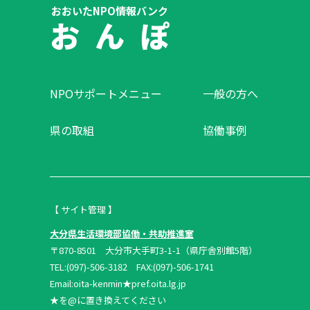
おおいたNPO情報バンク
お ん ぽ
NPOサポートメニュー
一般の方へ
県の取組
協働事例
【 サイト管理 】
大分県生活環境部協働・共助推進室
〒870-8501 大分市大手町3-1-1（県庁舎別館5階）
TEL:(097)-506-3182 FAX:(097)-506-1741
Email:oita-kenmin★pref.oita.lg.jp
★を@に置き換えてください