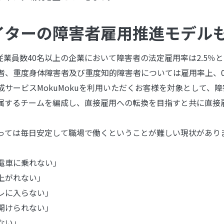
イターの障害者雇用推進モデル
り従業員数40名以上の企業において障害者の法定雇用率は2.5％
者、重度身体障害者及び重度知的障害者については雇用率上、0
成サービスMokuMokuを利用いただくお客様を対象として、
属するチームを編成し、直接雇用への転換を目指すと共に直接
っては毎日安定して職場で働くということが難しい現状があり
電車に乗れない」
上がれない」
レに入らない」
開けられない」
ない」