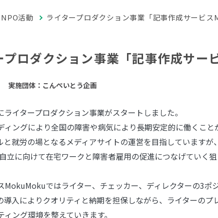
NPO活動
ライタープロダクション事業「記事作成サービスMo
ープロダクション事業「記事作成サービス
実施団体：こんぺいとう企画
2日にライタープロダクション事業がスタートしました。
ディングにより全国の障害や病気により長期安定的に働くこと
ルと就労の場となるメディアサイトの運営を目指していますが
自立に向けて在宅ワークと障害者雇用の促進につなげていく狙
スMokuMokuではライター、チェッカー、ディレクターの3
の導入によりクオリティと納期を担保しながら、ライターのプ
ティング環境を整えていきます。