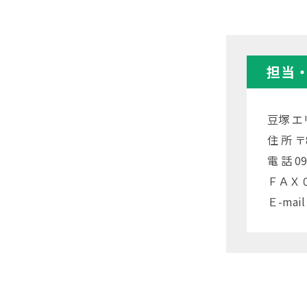
担当
豆塚 エ
住 所 
電 話 09
ＦＡＸ 05
Ｅ-mail