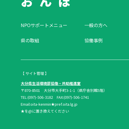
お ん ぽ
NPOサポートメニュー
一般の方へ
県の取組
協働事例
【 サイト管理 】
大分県生活環境部協働・共助推進室
〒870-8501 大分市大手町3-1-1（県庁舎別館5階）
TEL:(097)-506-3182 FAX:(097)-506-1741
Email:oita-kenmin★pref.oita.lg.jp
★を@に置き換えてください