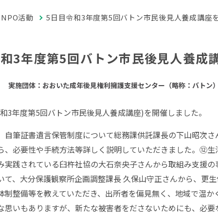
NPO活動
5日目令和3年度第5回バトン市民後見人養成講座
令和3年度第5回バトン市民後見人養成
実施団体：おおいた成年後見権利擁護支援センター（略称：バトン
和
3
年度第
5
回バトン市民後見人養成講座
)
を開催しました。
、自筆証書遺言保管制度について総務課供託課長の下山昭次さ
ら、必要性や手続方法等詳しく説明していただきました。⑫生
み実践されている臼杵社協の大石奈央子さんから取組み支援の
いて、大分保護観察所企画調整課長 久保山守正さんから、更
体制整備等を教えていただき、出所者を偏見無く、地域で温か
な思いもありますが、新たな被害者をださないためにも、必要