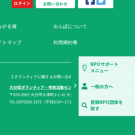
ログイン
お問い合わせ
ながる場
おんぽについて
イトマップ
利用規約等
NPOサポート
メニュー
【 ボランティアに関するお問い合わせ 】
一般の方へ
大分県ボランティア・市民活動センター
〒870-0907 大分市大津町2-1-41 大分県総合社会福祉会館内
TEL:(097)558-3373（平日8:30～17:15）FAX:(097)558-1296
登録NPO団体を
探す