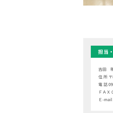
担当
吉田 
住 所 
電 話 09
ＦＡＸ 09
Ｅ-mail