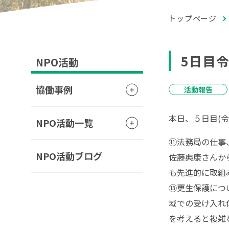
トップページ
5日目
NPO活動
協働事例
活動報告
本日、５日目
(
令
NPO活動一覧
⑪法務局の仕事
NPO活動ブログ
佐藤典康さんか
も先進的に取組
⑬更生保護につ
域での受け入れ
を考えると複雑