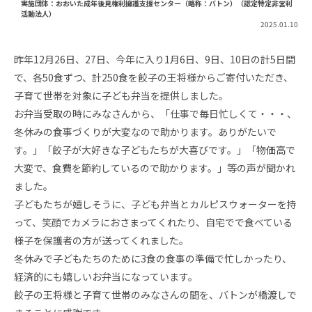
実施団体：おおいた成年後見権利擁護支援センター（略称：バトン）（認定特定非営利
活動法人）
2025.01.10
昨年12月26日、27日、今年に入り1月6日、9日、10日の計5日間
で、各50食ずつ、計250食を餃子の王将様からご寄付いただき、
子育て世帯を対象に子ども弁当を提供しました。
お弁当受取の時にみなさんから、「仕事で毎日忙しくて・・・、
冬休みの食事づくりが大変なので助かります。ありがたいで
す。」「餃子が大好きな子どもたちが大喜びです。」「物価高で
大変で、食費を節約しているので助かります。」等の声が聞かれ
ました。
子どもたちが嬉しそうに、子ども弁当とカルピスウォーターを持
って、笑顔でカメラにおさまってくれたり、自宅でで食べている
様子を保護者の方が送ってくれました。
冬休みで子どもたちのために3食の食事の準備で忙しかったり、
経済的にも嬉しいお弁当になっています。
餃子の王将様と子育て世帯のみなさんの間を、バトンが橋渡しで