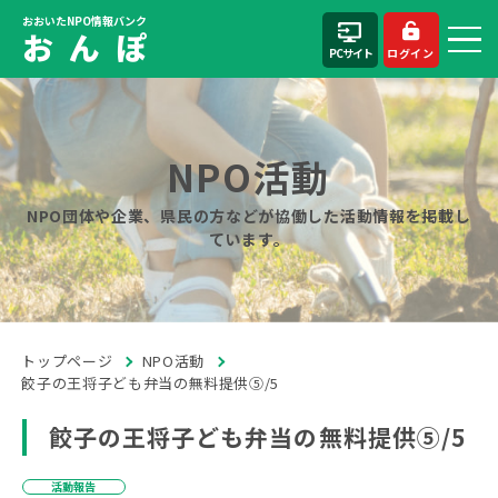
おおいたNPO情報バンク
お ん ぽ
PCサイト
ログイン
NPO活動
NPO団体や企業、県民の方などが協働した活動情報を掲載し
ています。
トップページ
NPO活動
餃子の王将子ども弁当の無料提供⑤/5
餃子の王将子ども弁当の無料提供⑤/5
活動報告