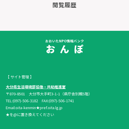
閲覧履歴
おおいたNPO情報バンク
お ん ぽ
【 サイト管理 】
大分県生活環境部協働・共助推進室
〒870-8501 大分市大手町3-1-1（県庁舎別館5階）
TEL:(097)-506-3182 FAX:(097)-506-1741
Email:oita-kenmin★pref.oita.lg.jp
★を@に置き換えてください