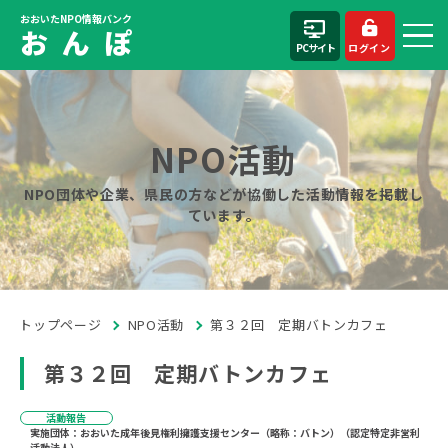
おおいたNPO情報バンク
お ん ぽ
PCサイト
ログイン
NPO活動
NPO団体や企業、県民の方などが協働した活動情報を掲載し
ています。
トップページ
NPO活動
第３２回 定期バトンカフェ
第３２回 定期バトンカフェ
活動報告
実施団体：おおいた成年後見権利擁護支援センター（略称：バトン）（認定特定非営利
活動法人）