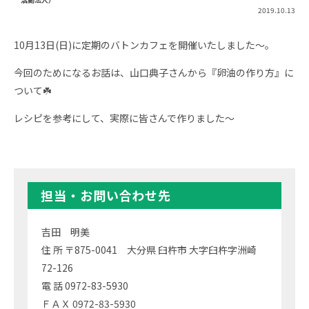
2019.10.13
10月13日(日)に定期のバトンカフェを開催いたしました～。
今回のためになるお話は、山口典子さんから『卵油の作り方』に
ついて☘️
レシピを参考にして、実際に皆さんで作りました～
担当・お問い合わせ先
吉田 明美
住 所 〒875-0041 大分県 臼杵市 大字臼杵字洲崎
72-126
電 話 0972-83-5930
ＦＡＸ 0972-83-5930