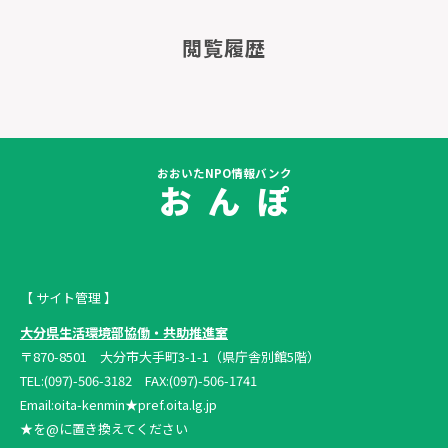
閲覧履歴
おおいたNPO情報バンク
お ん ぽ
【 サイト管理 】
大分県生活環境部協働・共助推進室
〒870-8501 大分市大手町3-1-1（県庁舎別館5階）
TEL:(097)-506-3182 FAX:(097)-506-1741
Email:oita-kenmin★pref.oita.lg.jp
★を@に置き換えてください