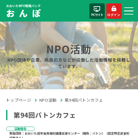
おおいたNPO情報バンク
お ん ぽ
PCサイト
ログイン
NPO活動
NPO団体や企業、県民の方などが協働した活動情報を掲載し
ています。
トップページ
NPO活動
第94回バトンカフェ
第94回バトンカフェ
活動報告
実施団体：おおいた成年後見権利擁護支援センター（略称：バトン）（認定特定非営利
活動法人）