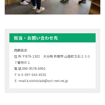
担当・お問い合わせ先
西鶴昌史
住 所 〒879-1302 大分県 杵築市 山香町立石２３０
７番地の１
電 話 090-9578-6992
ＦＡＸ 097-543-4535
Ｅ-mail k.oishiiclub@oct-net.ne.jp