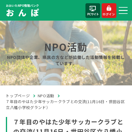
おおいたNPO情報バンク
お ん ぽ
PCサイト
ログイン
NPO活動
NPO団体や企業、県民の方などが協働した活動情報を掲載し
ています。
トップページ
NPO活動
７年目のやはた少年サッカークラブとの交流(11月16日・世田谷区
立八幡小学校グランド）
７年目のやはた少年サッカークラブと
の交流(11月16日・世田谷区立八幡小