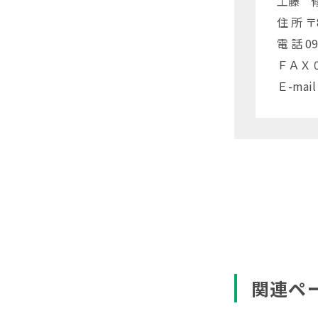
工藤 
住 所 
電 話 09
ＦＡＸ 09
Ｅ-mail
関連ペ