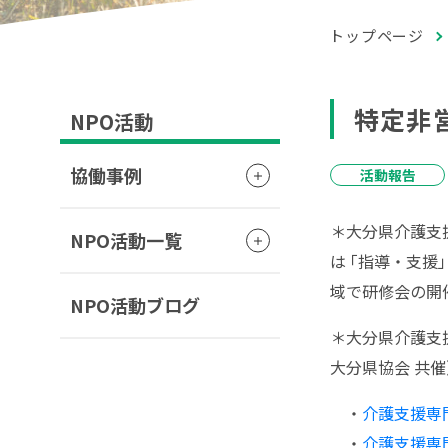
トップページ
特定非
NPO活動
協働事例
活動報告
＊大分県介護支
NPO活動一覧
は ｢指導・支
域で研修会の開
NPO活動ブログ
＊大分県介護支
大分県協会 共
・
介護支援専
・
介護支援専