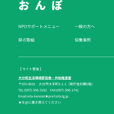
お ん ぽ
NPOサポートメニュー
一般の方へ
県の取組
協働事例
【 サイト管理 】
大分県生活環境部協働・共助推進室
〒870-8501 大分市大手町3-1-1（県庁舎別館5階）
TEL:(097)-506-3182 FAX:(097)-506-1741
Email:oita-kenmin★pref.oita.lg.jp
★を@に置き換えてください