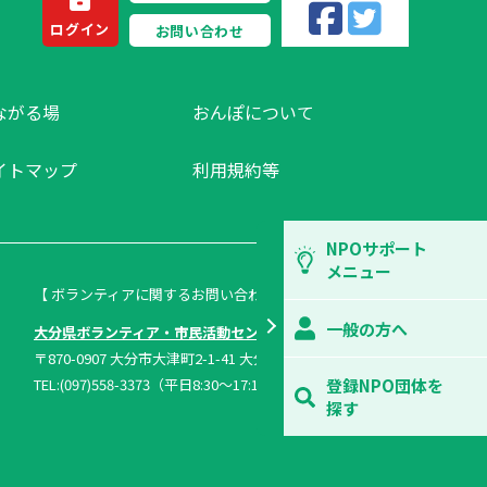
ログイン
お問い合わせ
ながる場
おんぽについて
イトマップ
利用規約等
NPOサポート
メニュー
【 ボランティアに関するお問い合わせ 】
一般の方へ
大分県ボランティア・市民活動センター
〒870-0907 大分市大津町2-1-41 大分県総合社会福祉会館内
TEL:(097)558-3373（平日8:30～17:15）FAX:(097)558-1296
登録NPO団体を
探す