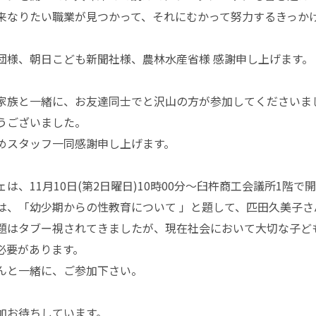
来なりたい職業が見つかって、それにむかって努力するきっか
団様、朝日こども新聞社様、農林水産省様 感謝申し上げます。
家族と一緒に、お友達同士でと沢山の方が参加してくださいま
うございました。
めスタッフ一同感謝申し上げます。
は、11月10日(第2日曜日)10時00分～臼杵商工会議所1階で
は、「幼少期からの性教育について 」と題して、匹田久美子さ
題はタブー視されてきましたが、現在社会において大切な子ど
必要があります。
んと一緒に、ご参加下さい。
加お待ちしています。