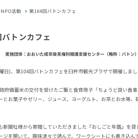
NPO活動
第104回バトンカフェ
4回バトンカフェ
実施団体：おおいた成年後見権利擁護支援センター（略称：バトン
4日曜日)、第104回バトンカフェを臼杵市観光プラザで開催しま
ら、政府備蓄米の交付を受けたご飯と食育冊子「ちょうど良い食
ーとお菓子やゼリー、ジュース、ヨーグルト、お茶とお水等、
も新聞社様から寄贈していただきました『おしごと年鑑』を貸
ージを開いて、興味津々で読んで、ワークシートにも書き込ん