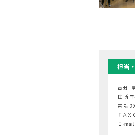
担当
吉田 
住 所 
電 話 09
ＦＡＸ 09
Ｅ-mail