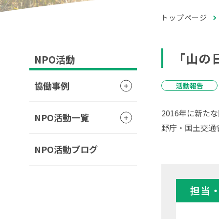
トップページ
「山の
NPO活動
協働事例
活動報告
2016年に新た
NPO活動一覧
野庁・国土交通
NPO活動ブログ
担当