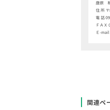
唐原 
住 所 
電 話 09
ＦＡＸ 09
Ｅ-mail
関連ペ