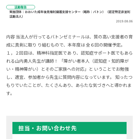
活動報告
実施団体：おおいた成年後見権利擁護支援センター（略称：バトン）（認定特定非営利
活動法人）
2019.08.06
内容 当法人が行ってるバトンゼミナールは、質の高い支援者の育
成に真剣に取り り組むもので、本年度は 全６回の開催予定。
１，２回目は、精神科指定医であ り、認知症サポート医でもあら
れる山内勇人先生が講師！ 「障がい者本人（認知症・知的障が
い・精神障がい）とそのご家族への対応」と いうことでお勉強
し、適宜、参加者から先生に質問内容になっています。 知ったつ
もりでいたことが、たくさんあり、あらたな気づきへと導かれま
す。
担当・お問い合わせ先