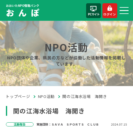
おおいたNPO情報バンク
お ん ぽ
PCサイト
ログイン
NPO活動
NPO団体や企業、県民の方などが協働した活動情報を掲載し
ています。
トップページ
NPO活動
関の江海水浴場 海開き
関の江海水浴場 海開き
活動報告
実施団体：ＳＡＶＡ ＳＰＯＲＴＳ ＣＬＵＢ
2024.07.15