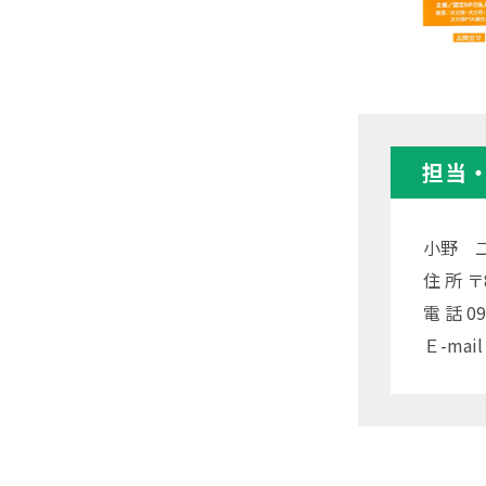
担当
小野 
住 所 
電 話 09
Ｅ-mail