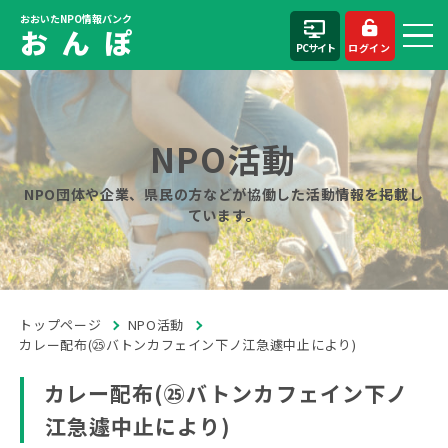
おおいたNPO情報バンク
お ん ぽ
PCサイト
ログイン
NPO活動
NPO団体や企業、県民の方などが協働した活動情報を掲載し
ています。
トップページ
NPO活動
カレー配布(㉕バトンカフェイン下ノ江急遽中止により)
カレー配布(㉕バトンカフェイン下ノ
江急遽中止により)