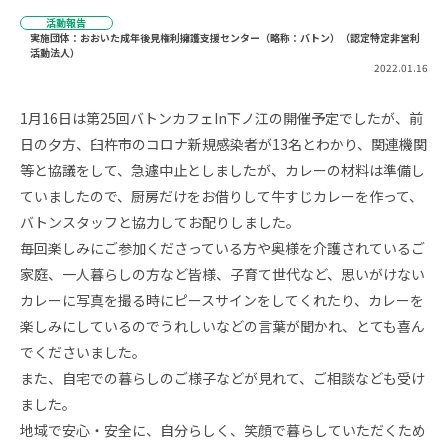
活動報告
実施団体：おおいた成年後見権利擁護支援センター（略称：バトン）（認定特定非営利
活動法人）
2022.01.16
1月16日は第25回バトンカフェIn下ノ江の開催予定でしたが、前
日の夕方、臼杵市のコロナ新規感染者が13名とわかり、関連機関
等と協議をして、急遽中止としましたが、カレーの材料は準備し
ていましたので、厨房だけをお借りして牛すじカレーを作って、
バトンスタッフと協力してお配りしました。
毎回楽しみにご参加くださっている方や奥様を介護されているご
家庭、一人暮らしの方など皆様、子育て世代など、思いがけない
カレーに写真を撮る時にピースサインをしてくれたり、カレーを
楽しみにしているのでうれしいなどの言葉が聞かれ、とても喜ん
でくださいました。
また、自宅での暮らしのご様子などが見れて、ご相談なども受け
ました。
地域で安心・安全に、自分らしく、笑顔で暮らしていただくため