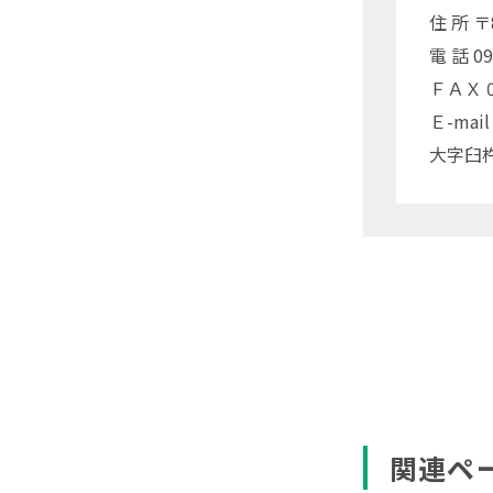
住 所 
電 話 09
ＦＡＸ 09
Ｅ-mail
大字臼杵
関連ペ