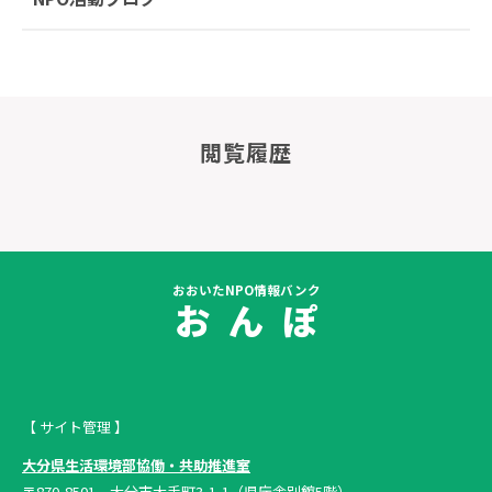
閲覧履歴
おおいたNPO情報バンク
お ん ぽ
【 サイト管理 】
大分県生活環境部協働・共助推進室
〒870-8501 大分市大手町3-1-1（県庁舎別館5階）