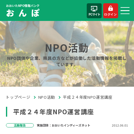
おおいたNPO情報バンク
お ん ぽ
PCサイト
ログイン
NPO活動
NPO団体や企業、県民の方などが協働した活動情報を掲載し
ています。
トップページ
NPO活動
平成２４年度NPO運営講座
平成２４年度NPO運営講座
活動報告
実施団体：おおいたインディーズネット
2012.06.01