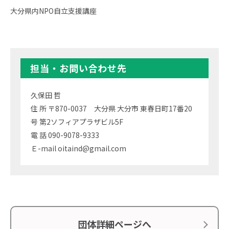
大分県内NPO自立支援講座
担当・お問い合わせ先
久保田 哲
住 所 〒870-0037 大分県 大分市 東春日町17番20
号 第2ソフィアプラザビル5F
電 話 090-9078-9333
Ｅ-mail oitaind@gmail.com
団体詳細ページへ