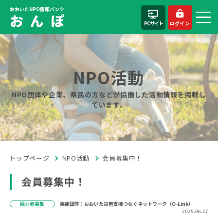
おおいたNPO情報バンク
お ん ぽ
PCサイト
ログイン
NPO活動
NPO団体や企業、県民の方などが協働した活動情報を掲載し
ています。
トップページ
NPO活動
会員募集中！
会員募集中！
協力者募集
実施団体：おおいた災害支援つなぐネットワーク（O-Link）
2025.06.27