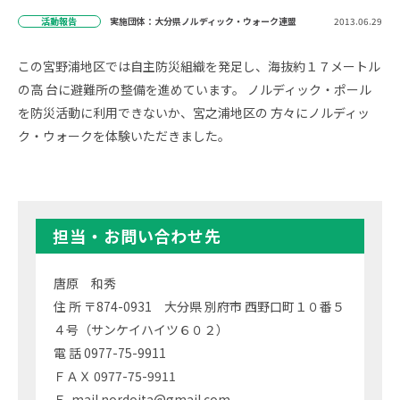
活動報告
実施団体：大分県ノルディック・ウォーク連盟
2013.06.29
この宮野浦地区では自主防災組織を発足し、海抜約１７メートル
の高 台に避難所の整備を進めています。 ノルディック・ポール
を防災活動に利用できないか、宮之浦地区の 方々にノルディッ
ク・ウォークを体験いただきました。
担当・お問い合わせ先
唐原 和秀
住 所 〒874-0931 大分県 別府市 西野口町１０番５
４号（サンケイハイツ６０２）
電 話 0977-75-9911
ＦＡＸ 0977-75-9911
Ｅ-mail nordoita@gmail.com