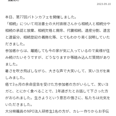
2023.09.10
本日、第77回バトンカフェを開催しました。
「相続」について司法書士の大村直樹さんから相続人と相続分や
相続の承認と放棄、相続欠格と廃除、代襲相続、遺産分割、遺言
と遺留分、相続登記の義務化等、とてもわかり易く説明していた
だきました。
参加者からは、離婚しても今の家が気に入っているので奥様が住
み続けたいそうですが、どうなりますか等踏み込んだ質問があり
ました。
暑さを吹き飛ばしながら、大きな声で大笑いして、笑いヨガを楽
しみました。
癌で3ヵ月の余命宣告を受けた方参加者の方がいらして、笑いヨ
ガと、とにかく食べることで、1年過ぎたとお話して下さった方
がおられました。生きようという意志の強さに、私たちは元気を
いただきました。
大分県職員のNPO法人研修生1名の方が、カレー作りからお手伝