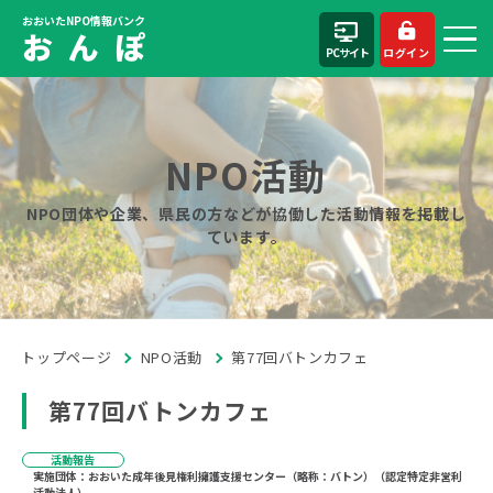
おおいたNPO情報バンク
お ん ぽ
PCサイト
ログイン
NPO活動
NPO団体や企業、県民の方などが協働した活動情報を掲載し
ています。
トップページ
NPO活動
第77回バトンカフェ
第77回バトンカフェ
活動報告
実施団体：おおいた成年後見権利擁護支援センター（略称：バトン）（認定特定非営利
活動法人）