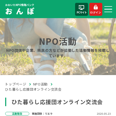
おおいたNPO情報バンク
お ん ぽ
PCサイト
ログイン
NPO活動
NPO団体や企業、県民の方などが協働した活動情報を掲載し
ています。
トップページ
NPO活動
ひた暮らし応援団オンライン交流会
ひた暮らし応援団オンライン交流会
活動報告
実施団体：リエラ
2020.05.23