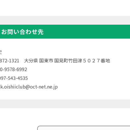
・お問い合わせ先
史
〒872-1321 大分県 国東市 国見町竹田津５０２７番地
0-9578-6992
7-543-4535
k.oishiiclub@oct-net.ne.jp