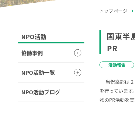
トップページ
国東半
NPO活動
PR
協働事例
活動報告
NPO活動一覧
当倶楽部は２０
を行っています。
NPO活動ブログ
物のPR活動を