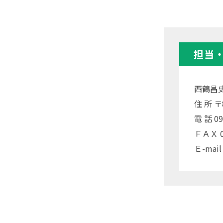
担当
西鶴昌
住 所 
電 話 09
ＦＡＸ 09
Ｅ-mail 