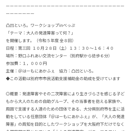
ーーーーーーーーーーーーーーーーーーーーーーーーーーーーー
ーーーーーーー
凸凹といろ。ワークショップinべっぷ
「テーマ：大人の発達障害って何？」
を開催します。（令和５年度 全８回）
日程：第三回 １０月２８日（土）１３：３０〜１６：４０
場所：野口ふれあい交流センター（別府駅から徒歩６分）
参加費：１，０００円
主催：＠はーもにあかふぇ 協力：凸凹といろ。
◆この活動は別府市市民活動支援補助金の助成を受けています
◎概要：
発達障害やその二次障害により生きづらさを感じる子ど
もから大人のための自助グループ、その当事者を抱える家族や、
周囲で支援する人達のための団体である、大分県別府市を主に活
動をしている任意団体『＠はーもにあかふぇ』が、「大人の発達
障害」の周知を目的としたワークショップを大阪府下だけでなく