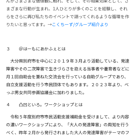
んがさまざまな価値観に触れ、そして、その相乗効果として、さ
まざまな行動が生まれ、1人ひとりが多くのことを経験し、それ
らをさらに再び私たちのイベントで語ってくれるような循環を作
りたいと思ってます。→
こくちーず/グループ紹介より
３ ＠はーもにあかふぇとは
大分県別府市を中心に２０１９年３月より活動している、発達
障害やその二次障害で生きづらさを抱える当事者や養育者などに
月１回自助会を兼ねた交流会を行っている自助グループであり、
自立支援活動を行う市民団体でもあります。２０２３年より、べ
っぷ男女共同参画協議会に加わりました。
４ 凸凹といろ。ワークショップとは
令和５年度別府市市民活動支援補助金を受けまして、より内容
の濃いワークショップにより、「大人の発達障害」の周知を行う
べく、昨年２月から発行されました大人の発達障害がテーマのフ