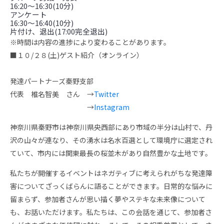
16:20〜16:30(10分)
アンケート
16:30〜16:40(10分)
片付け、退出(17:00完全退出)
※時間は内容の進捗により変わることがあります。
■１０/２８(土)ゲスト紹介（オンライン）
発達パートナーズ秦野支部
代表 椎名智美 さん →
Twitter
→
Instagram
神奈川県秦野市は神奈川県央西部にあり市域の半分は山村で、丹
沢の山々が連なり、その湧水は名水百選として環境庁に選定され
ていて、市内には関東最長の桜並木があり自然豊かな土地です。
私たちが開催するイベントはネガティブに考えられがちな発達障
害についてざっくばらんに語ることができます。日常的な悩みに
留まらず、参加者さんが思い描く夢やステキな未来像について
も、お話いただけます。私たちは、この会話を通じて、参加者さ