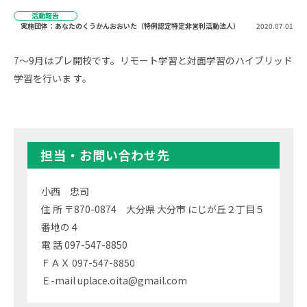
活動報告
実施団体：あなたのくうかんおおいた（特例認定特定非営利活動法人）
2020.07.01
7〜9月はプレ開校です。リモート学習と対面学習のハイブリッド
学習を行いま す。
担当・お問い合わせ先
小西 忠司
住 所 〒870-0874 大分県 大分市 にじが丘２丁目５
番地の４
電 話 097-547-8850
ＦＡＸ 097-547-8850
Ｅ-mail uplace.oita@gmail.com