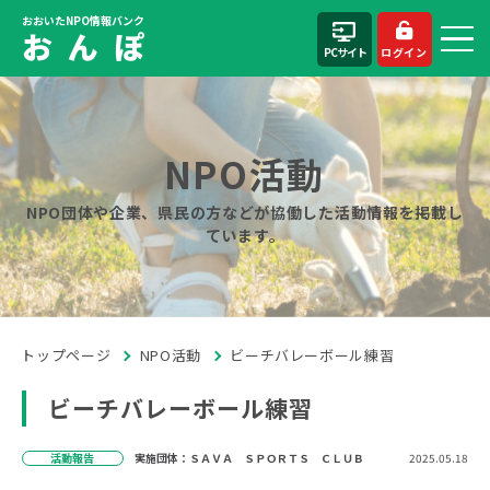
おおいたNPO情報バンク
お ん ぽ
PCサイト
ログイン
NPO活動
NPO団体や企業、県民の方などが協働した活動情報を掲載し
ています。
トップページ
NPO活動
ビーチバレーボール練習
ビーチバレーボール練習
活動報告
実施団体：ＳＡＶＡ ＳＰＯＲＴＳ ＣＬＵＢ
2025.05.18