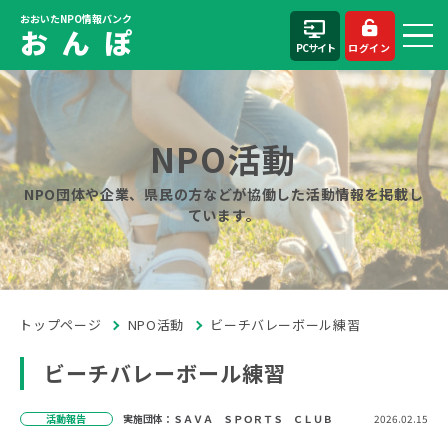
おおいたNPO情報バンク
お ん ぽ
PCサイト
ログイン
NPO活動
NPO団体や企業、県民の方などが協働した活動情報を掲載し
ています。
トップページ
NPO活動
ビーチバレーボール練習
ビーチバレーボール練習
活動報告
実施団体：ＳＡＶＡ ＳＰＯＲＴＳ ＣＬＵＢ
2026.02.15