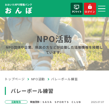
おおいたNPO情報バンク
お ん ぽ
PCサイト
ログイン
NPO活動
NPO団体や企業、県民の方などが協働した活動情報を掲載し
ています。
トップページ
NPO活動
バレーボール練習
バレーボール練習
活動報告
実施団体：ＳＡＶＡ ＳＰＯＲＴＳ ＣＬＵＢ
2025.07.07