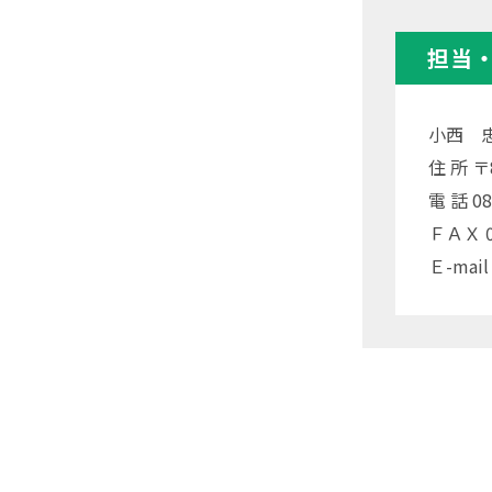
担当
小西 
住 所 
電 話 08
ＦＡＸ 09
Ｅ-mail