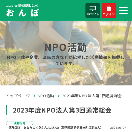
おおいたNPO情報バンク
お ん ぽ
PCサイト
ログイン
NPO活動
NPO団体や企業、県民の方などが協働した活動情報を掲載し
ています。
トップページ
NPO活動
2023年度NPO法人第3回通常総会
2023年度NPO法人第3回通常総会
活動報告
実施団体：あなたのくうかんおおいた（特例認定特定非営利活動法人）
2024.06.07