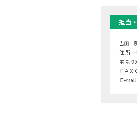
担当
吉田 
住 所 
電 話 09
ＦＡＸ 09
Ｅ-mail