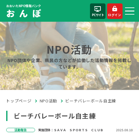
おおいたNPO情報バンク
お ん ぽ
PCサイト
ログイン
NPO活動
NPO団体や企業、県民の方などが協働した活動情報を掲載し
ています。
トップページ
NPO活動
ビーチバレーボール自主練
ビーチバレーボール自主練
活動報告
実施団体：ＳＡＶＡ ＳＰＯＲＴＳ ＣＬＵＢ
2025.08.10