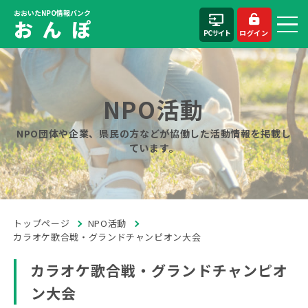
おおいたNPO情報バンク
お ん ぽ
PCサイト
ログイン
NPO活動
NPO団体や企業、県民の方などが協働した活動情報を掲載し
ています。
トップページ
NPO活動
カラオケ歌合戦・グランドチャンピオン大会
カラオケ歌合戦・グランドチャンピオ
ン大会