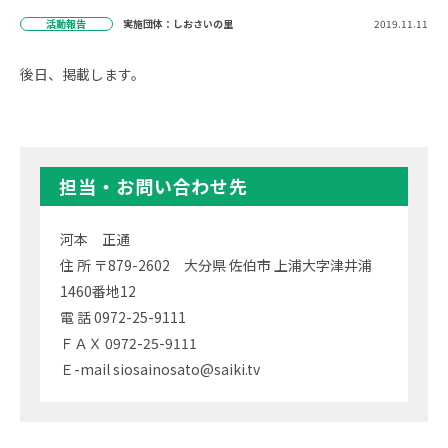
活動報告
実施団体：しおさいの里
2019.11.11
後日、掲載します。
担当・お問い合わせ先
河本 正通
住 所 〒879-2602 大分県 佐伯市 上浦大字津井浦
1460番地12
電 話 0972-25-9111
ＦＡＸ 0972-25-9111
Ｅ-mail siosainosato@saiki.tv