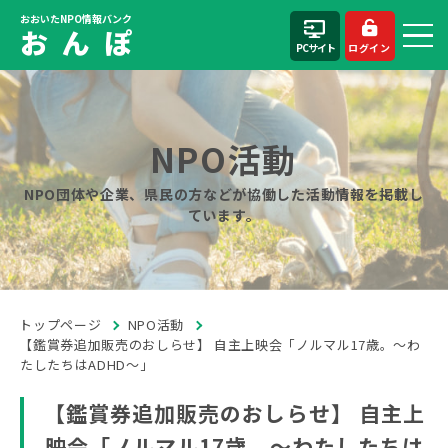
おおいたNPO情報バンク
お ん ぽ
PCサイト
ログイン
NPO活動
NPO団体や企業、県民の方などが協働した活動情報を掲載し
ています。
トップページ
NPO活動
【鑑賞券追加販売のおしらせ】 自主上映会「ノルマル17歳。～わ
たしたちはADHD～」
【鑑賞券追加販売のおしらせ】 自主上
映会「ノルマル17歳。～わたしたちは