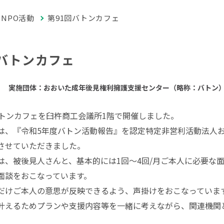
NPO活動
第91回バトンカフェ
回バトンカフェ
実施団体：おおいた成年後見権利擁護支援センター（略称：バトン
バトンカフェを臼杵商工会議所1階で開催しました。
は、『令和5年度バトン活動報告』を認定特定非営利活動法人
させていただきました。
は、被後見人さんと、基本的には1回～4回/月ご本人に必要な
面談をおこなっています。
だけご本人の意思が反映できるよう、声掛けをおこなっていま
叶えるためプランや支援内容等を一緒に考えながら、関連機関