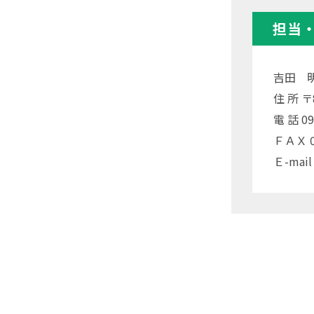
担当
吉田 
住 所 
電 話 09
ＦＡＸ 09
Ｅ-mail