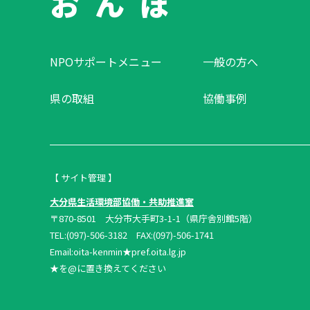
お ん ぽ
NPOサポートメニュー
一般の方へ
県の取組
協働事例
【 サイト管理 】
大分県生活環境部協働・共助推進室
〒870-8501 大分市大手町3-1-1（県庁舎別館5階）
TEL:(097)-506-3182 FAX:(097)-506-1741
Email:oita-kenmin★pref.oita.lg.jp
★を@に置き換えてください