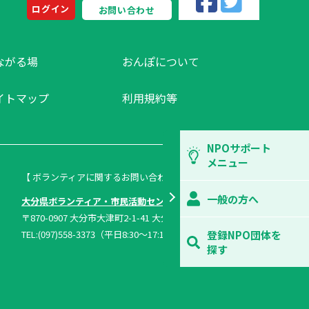
ログイン
お問い合わせ
ながる場
おんぽについて
イトマップ
利用規約等
NPOサポート
メニュー
【 ボランティアに関するお問い合わせ 】
一般の方へ
大分県ボランティア・市民活動センター
〒870-0907 大分市大津町2-1-41 大分県総合社会福祉会館内
TEL:(097)558-3373（平日8:30～17:15）FAX:(097)558-1296
登録NPO団体を
探す