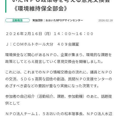
《環境維持保全部会》
活動報告
実施団体：おおいたNPOデザインセンター
2026.02.18
２０２６年２月１６日（月）１４：００～１６：００
Ｊ：ＣＯＭホルトホール大分 ４０９会議室
環境保全など関心があるＮＰＯ、企業が集まり、環境的な課題を
政策としてとらえ提言していく意見交換会を開催しました。
これには、これまでのＮＰＯ情報交換会の流れに、議員とＮＰＯ
の交流、ＳＤＧｓ高質な田舎の創造、民間ＮＰＯ支援センターの
めざすべき姿などの要因が重なり実施になった次第です。
参加者の自己紹介（活動紹介、課題、参加動機）のあと、話題提
供として
ＮＰＯ法人チーム１．５おおいたの松本理事長、ＮＰＯ法人水辺