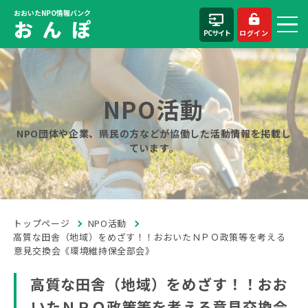
おおいたNPO情報バンク
お ん ぽ
PCサイト
ログイン
NPO活動
NPO団体や企業、県民の方などが協働した活動情報を掲載し
ています。
トップページ
NPO活動
高質な田舎（地域）をめざす！！おおいたＮＰＯ政策等を考える
意見交換会《環境維持保全部会》
高質な田舎（地域）をめざす！！おお
いたＮＰＯ政策等を考える意見交換会