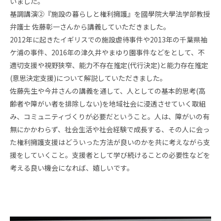
いました。
基調講演②『施設の暮らしと権利擁護』を國學院大學法学部教授
弁護士 佐藤彰一さんから講義していただきました。
2012年に起きたイギリスでの施設虐待事件や2013年の千葉県袖
ケ浦の事件、2016年の津久井やまゆり園事件などをとして、不
適切支援や視野狭窄、能力不存在推定(代行決定)と能力存在推定
(意思決定支援)について解説していただきました。
佐藤先生や今井さんの講義を通して、人としての基本的思考(高
齢者や障がい者を排除しない)を地域社会に浸透させていく取組
み、コミュニティづくりが必要だということ。人は、障がいの有
無にかかわらず、社会生活や社会経験で成長する、その人に会っ
た権利擁護支援はどういった方法が良いのかを共に考えながら支
援をしていくこと。支援者として学び続けることの必要性などを
考える良い機会になれば、嬉しいです。