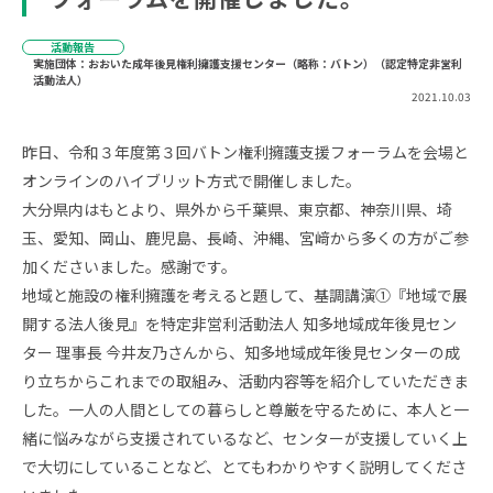
活動報告
実施団体：おおいた成年後見権利擁護支援センター（略称：バトン）（認定特定非営利
活動法人）
2021.10.03
昨日、令和３年度第３回バトン権利擁護支援フォーラムを会場と
オンラインのハイブリット方式で開催しました。
大分県内はもとより、県外から千葉県、東京都、神奈川県、埼
玉、愛知、岡山、鹿児島、長崎、沖縄、宮﨑から多くの方がご参
加くださいました。感謝です。
地域と施設の権利擁護を考えると題して、基調講演①『地域で展
開する法人後見』を特定非営利活動法人 知多地域成年後見セン
ター 理事長 今井友乃さんから、知多地域成年後見センターの成
り立ちからこれまでの取組み、活動内容等を紹介していただきま
した。一人の人間としての暮らしと尊厳を守るために、本人と一
緒に悩みながら支援されているなど、センターが支援していく上
で大切にしていることなど、とてもわかりやすく説明してくださ