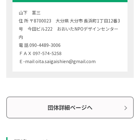
山下 茎三
住 所 〒8700023 大分県 大分市 長浜町1丁目12番3
号 今田ビル222 おおいたNPOデザインセンター
内
電 話 090-4489-3006
ＦＡＸ 097-574-5258
Ｅ-mail oita.saigaishien@gmail.com
団体詳細ページへ