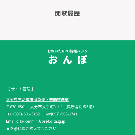
閲覧履歴
おおいたNPO情報バンク
お ん ぽ
【 サイト管理 】
大分県生活環境部協働・共助推進室
〒870-8501 大分市大手町3-1-1（県庁舎別館5階）
TEL:(097)-506-3182 FAX:(097)-506-1741
Email:oita-kenmin★pref.oita.lg.jp
★を@に置き換えてください