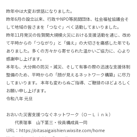
昨年中は大変お世話になりました。
昨年6月の設立以来、行政やNPO等民間団体、社会福祉協議会そ
して地域の皆さまを「つなぐ」べく活動してまいりました。
昨年11月発災の佐賀関大規模火災における支援活動を通じ、改め
て平時からの「つながり」と「備え」の大切さを痛感した年でも
ありました。多くの方々から寄せられた温かいご協力に、心より
感謝申し上げます。
本年も、大分県の防災・減災、そして有事の際の迅速な支援体制
整備のため、平時からの「顔が見えるネットワーク構築」に尽力
してまいります。 本年も変わらぬご指導、ご鞭撻のほどよろしく
お願い申し上げます。
令和八年 元旦
おおいた災害支援つなぐネットワーク（Ｏ－Ｌｉｎｋ）
代表理事 山下茎三・役員構成員一同
URL：https://oitasaigaishien.wixsite.com/home