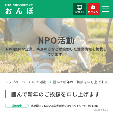
おおいたNPO情報バンク
お ん ぽ
PCサイト
ログイン
NPO活動
NPO団体や企業、県民の方などが協働した活動情報を掲載し
ています。
トップページ
NPO活動
謹んで新年のご挨拶を申し上げます
謹んで新年のご挨拶を申し上げます
活動報告
実施団体：おおいた災害支援つなぐネットワーク（O-Link）
2026.01.01